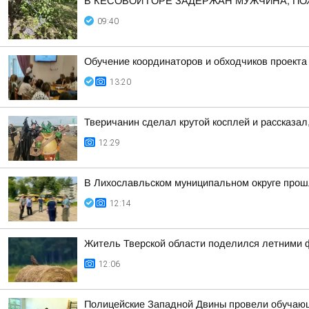
В КЕСОВОЙ ГОРЕ ЗАДЕРЖАН МУЖЧИНА, П
09:40
Обучение координаторов и обходчиков проект
13:20
Тверичанин сделал крутой косплей и рассказал
12:29
В Лихославльском муниципальном округе прош
12:14
Житель Тверской области поделился летними 
12:06
Полицейские Западной Двины провели обучающ