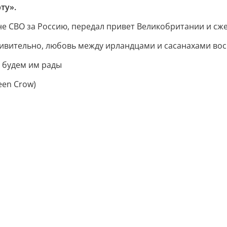
ту».
е СВО за Россию, передал привет Великобритании и сже
дивительно, любовь между ирландцами и сасанахами восп
ы будем им рады
een Crow)