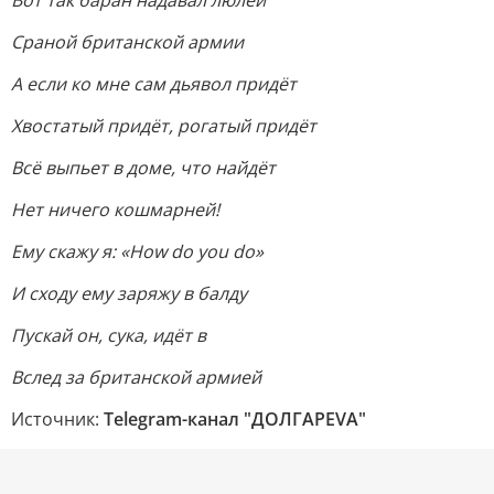
Вот так баран надавал люлей
Сраной британской армии
А если ко мне сам дьявол придёт
Хвостатый придёт, рогатый придёт
Всё выпьет в доме, что найдёт
Нет ничего кошмарней!
Ему скажу я: «How do you do»
И сходу ему заряжу в балду
Пускай он, сука, идёт в
Вслед за британской армией
Источник:
Telegram-канал "ДОЛГАРЕVА"