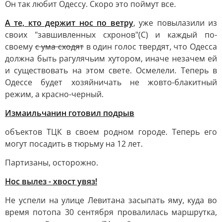
Он так любит Одессу. Скоро это поймут все.
А те, кто держит нос по ветру
, уже повылазили из
своих "завшивленных схронов"(С) и каждый по-
своему
с ума сходят
в один голос твердят, что Одесса
должна быть рагулячьим хутором, иначе незачем ей
и существовать на этом свете. Осмелели. Теперь в
Одессе будет хозяйничать не жовто-блакитный
режим, а красно-черный.
Измаильчанин готовил подрыв
объектов ТЦК в своем родном городе. Теперь его
могут посадить в тюрьму на 12 лет.
Партизаны, осторожно.
Нос вылез - хвост увяз!
Не успели на улице Левитана засыпать яму, куда во
время потопа 30 сентября провалилась маршрутка,