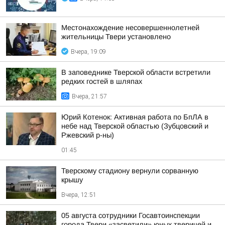
Местонахождение несовершеннолетней
жительницы Твери установлено
Вчера, 19:09
В заповеднике Тверской области встретили
редких гостей в шляпах
Вчера, 21:57
Юрий Котенок: Активная работа по БпЛА в
небе над Тверской областью (Зубцовский и
Ржевский р-ны)
01:45
Тверскому стадиону вернули сорванную
крышу
Вчера, 12:51
05 августа сотрудники Госавтоинспекции
города Твери «засветили» юных тверичей и