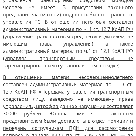
управления транспортным средством молодой
человек не имеет. В присутствии законного
представителя (матери) подросток был отстранен от
управления ТС.
В отношении него был составлен
административный материал по ч. 1 ст. 12.7 КоАП РФ
(управление транспортным средством водителем, не
имеющим права управления), а также
административный материал по ч.1 ст. 12.1 КоАП РФ
(управлял транспортным средством не
зарегистрированным в установленном порядке).
В отношении матери несовершеннолетнего
составлен административный материал по ч. 3 ст.
12.7 КоАП РФ «Передача управления транспортным
средством лицу, заведомо не имеющему права
управления», штраф за данное нарушение составляет
30000 рублей. Юноша вместе с законным
представителем были доставлены в отдел полиции и
переданы сотрудникам ПДН для рассмотрения
вопроса о привлечении по ст. 5.35 КоАП РФ — за