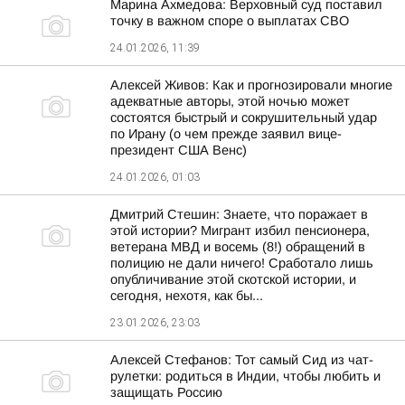
Марина Ахмедова: Верховный суд поставил
точку в важном споре о выплатах СВО
24.01.2026, 11:39
Алексей Живов: Как и прогнозировали многие
адекватные авторы, этой ночью может
состоятся быстрый и сокрушительный удар
по Ирану (о чем прежде заявил вице-
президент США Венс)
24.01.2026, 01:03
Дмитрий Стешин: Знаете, что поражает в
этой истории? Мигрант избил пенсионера,
ветерана МВД и восемь (8!) обращений в
полицию не дали ничего! Сработало лишь
опубличивание этой скотской истории, и
сегодня, нехотя, как бы...
23.01.2026, 23:03
Алексей Стефанов: Тот самый Сид из чат-
рулетки: родиться в Индии, чтобы любить и
защищать Россию