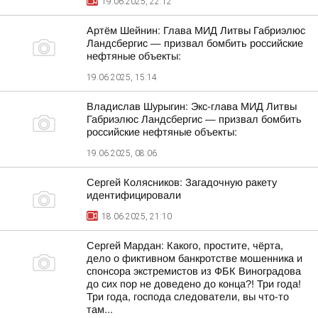
19.06.2025, 22:12
Артём Шейнин: Глава МИД Литвы Габриэлюс
Ландсбергис — призвал бомбить российские
нефтяные объекты:
19.06.2025, 15:14
Владислав Шурыгин: Экс-глава МИД Литвы
Габриэлюс Ландсбергис — призвал бомбить
российские нефтяные объекты:
19.06.2025, 08:06
Сергей Колясников: Загадочную ракету
идентифицировали
18.06.2025, 21:10
Сергей Мардан: Какого, простите, чёрта,
дело о фиктивном банкротстве мошенника и
спонсора экстремистов из ФБК Виноградова
до сих пор не доведено до конца?! Три года!
Три года, господа следователи, вы что-то
там...