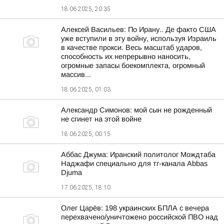
18.06.2025, 20:35
Алексей Васильев: По Ирану.. Де факто США
уже вступили в эту войну, используя Израиль
в качестве прокси. Весь масштаб ударов,
способность их непрерывно наносить,
огромные запасы боекомплекта, огромный
массив...
18.06.2025, 01:03
Александр Симонов: мой сын не рожденный
не сгинет на этой войне
18.06.2025, 00:15
Аббас Джума: Иранский политолог Мождтаба
Наджафи специально для тг-канала Abbas
Djuma
17.06.2025, 18:10
Олег Царёв: 198 украинских БПЛА с вечера
перехвачено/уничтожено российской ПВО над