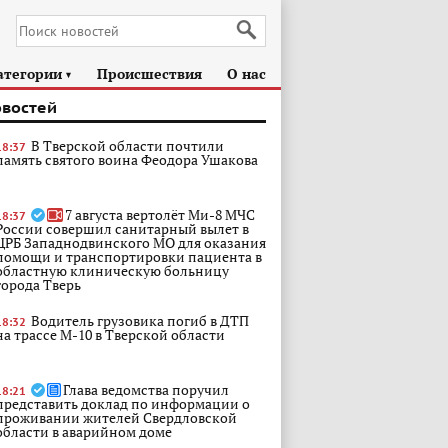
атегории
Происшествия
О нас
►
овостей
В Тверской области почтили
18:37
память святого воина Феодора Ушакова
7 августа вертолёт Ми-8 МЧС
18:37
России совершил санитарный вылет в
ЦРБ Западнодвинского МО для оказания
помощи и транспортировки пациента в
областную клиническую больницу
города Тверь
Водитель грузовика погиб в ДТП
18:32
на трассе М-10 в Тверской области
Глава ведомства поручил
18:21
представить доклад по информации о
проживании жителей Свердловской
области в аварийном доме