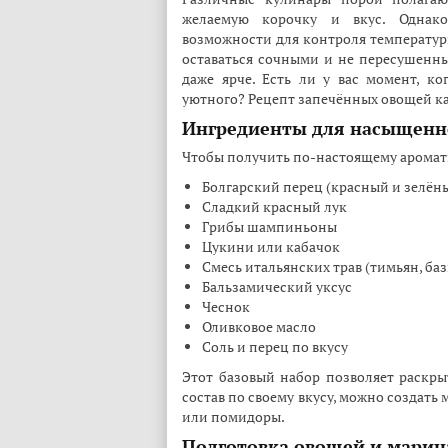
желаемую корочку и вкус. Однако
возможности для контроля температур
оставаться сочными и не пересушенным
даже ярче. Есть ли у вас момент, ко
уютного? Рецепт запечённых овощей к
Ингредиенты для насыщенно
Чтобы получить по-настоящему аромат
Болгарский перец (красный и зелён
Сладкий красный лук
Грибы шампиньоны
Цукини или кабачок
Смесь итальянских трав (тимьян, баз
Бальзамический уксус
Чеснок
Оливковое масло
Соль и перец по вкусу
Этот базовый набор позволяет раскры
состав по своему вкусу, можно создать
или помидоры.
Подготовка овощей и марин