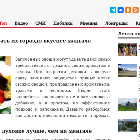
Топ
Видео
СМИ
Паблики
Мнения
Лонгриды
К
Лента н
ать их гораздо вкуснее мангала
Запечённые овощи могут удивить даже самых
требовательных гурманов своим ароматом и
вкусом. При открытии духовки в воздухе
сразу начинают ощущаться пряные нотки
свежих овощей, приправленных ароматными
травами и чесноком. Секрет этого
волшебства заключается не в замысловатых
добавках, а в простом, но эффективном
подходе к запеканию. Давайте разберёмся,
как достичь идеальной нежности и аромата
духовке лучше, чем на мангале
т, что только мангал способен придать овощам