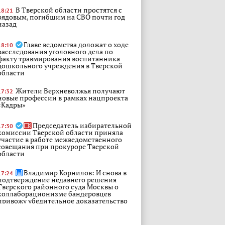
В Тверской области простятся с
18:21
рядовым, погибшим на СВО почти год
назад
Главе ведомства доложат о ходе
18:10
расследования уголовного дела по
факту травмирования воспитанника
дошкольного учреждения в Тверской
области
Жители Верхневолжья получают
17:32
новые профессии в рамках нацпроекта
«Кадры»
Председатель избирательной
17:30
комиссии Тверской области приняла
участие в работе межведомственного
совещания при прокуроре Тверской
области
Владимир Корнилов: И снова в
17:24
подтверждение недавнего решения
Тверского районного суда Москвы о
коллаборационизме бандеровцев
привожу убедительное доказательство
этого