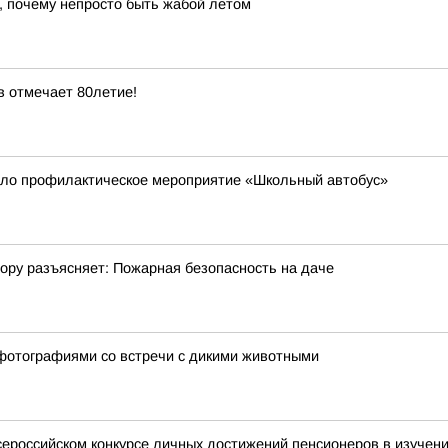
, почему непросто быть жабой летом
в отмечает 80летие!
шло профилактическое мероприятие «Школьный автобус»
ору разъясняет: Пожарная безопасность на даче
фотографиями со встречи с дикими животными
Всероссийском конкурсе личных достижений пенсионеров в изуче