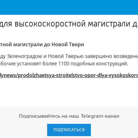
для высокоскоростной магистрали д
тной магистрали до Новой Твери
ду Зеленоградом и Новой Тверью завершено возведение 
абочие установят более 1100 подобных конструкций.
ailynews/prodolzhaetsya-stroitelstvo-opor-dlya-vysokoskor
Подписывайтесь на наш Telegram-канал
ПОДПИСАТЬСЯ