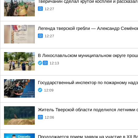
Тверичанин сделал крутой косплей и рассказал
12:27
Легенда тверской гребли — Александр Семёно
12:27
В Лихославльском муниципальном округе про
12:13
Государственный инспектор по пожарному надз
12:09
Житель Тверской области поделился летними 
12:06
Продолжается прием заявок на участие в ХII 